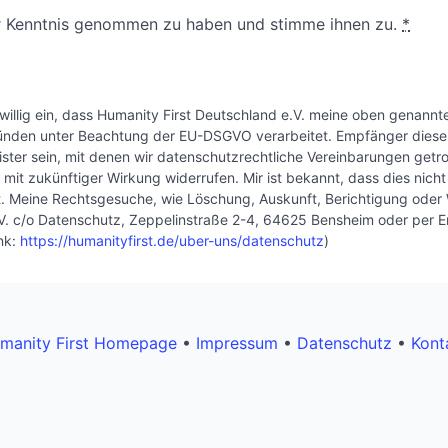
 Kenntnis genommen zu haben und stimme ihnen zu.
*
reiwillig ein, dass Humanity First Deutschland e.V. meine oben ge
nden unter Beachtung der EU-DSGVO verarbeitet. Empfänger dieser
eister sein, mit denen wir datenschutzrechtliche Vereinbarungen getr
t mit zukünftiger Wirkung widerrufen. Mir ist bekannt, dass dies nic
hrt. Meine Rechtsgesuche, wie Löschung, Auskunft, Berichtigung ode
e.V. c/o Datenschutz, Zeppelinstraße 2-4, 64625 Bensheim oder per 
ink:
https://humanityfirst.de/uber-uns/datenschutz
)
manity First Homepage
•
Impressum
•
Datenschutz
•
Kont